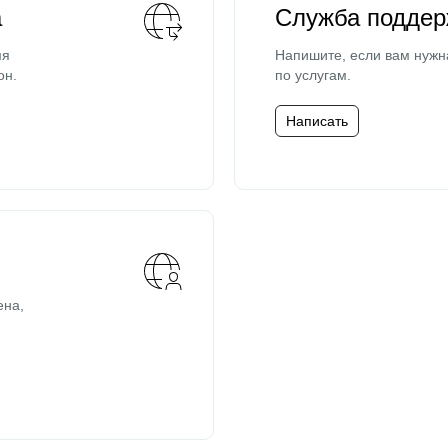
а
Служба поддер
мя
Напишите, если вам нужн
он.
по услугам.
Написать
ена,